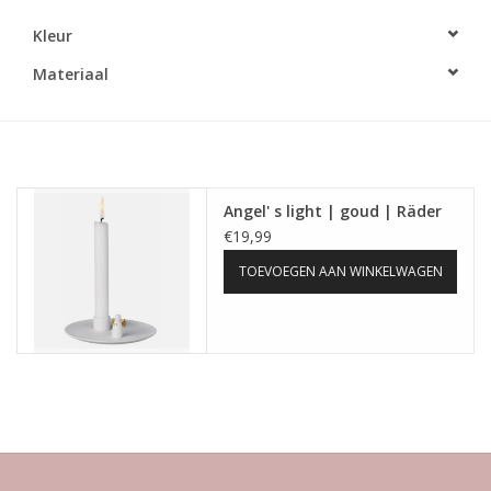
Kleur
LED Kaarsen
Materiaal
Kaarsen accessoires
Relatiegeschenken & Bedankjes
Angel' s light | goud | Räder
Huisparfums
€19,99
TOEVOEGEN AAN WINKELWAGEN
Sale
Blog
Merken