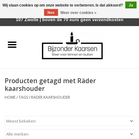
Wij slaan cookies op om onze website te verbeteren. Is dat akkoord?
Ja
Afhalen is mogelijk bij Trotz Woon & Cadeau | Belvederelaan
Nee
Meer over cookies »
0 Artikelen - €0,00
107 Zwolle | boven de 70 euro geen verzendkosten
Home
Räder Design Stories
Kaarsen
Producten getagd met Räder
Geurkaarsen
kaarshouder
HOME
/
TAGS
/
RÄDER KAARSHOUDER
Tafelhaarden
Sfeer voor Buiten
Kaarsenhouders