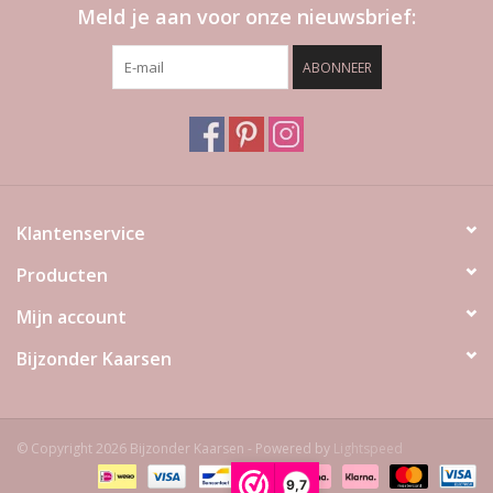
Meld je aan voor onze nieuwsbrief:
ABONNEER
Klantenservice
Producten
Mijn account
Bijzonder Kaarsen
© Copyright 2026 Bijzonder Kaarsen - Powered by
Lightspeed
9,7