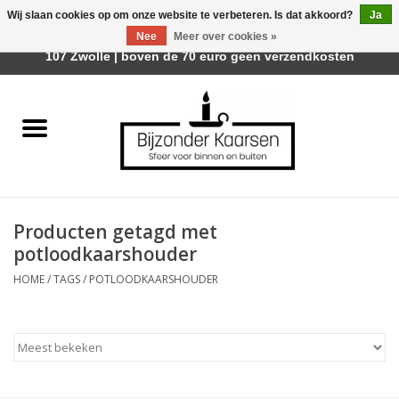
Wij slaan cookies op om onze website te verbeteren. Is dat akkoord?
Ja
Afhalen is mogelijk bij Trotz Woon & Cadeau | Belvederelaan
Nee
Meer over cookies »
0 Artikelen - €0,00
107 Zwolle | boven de 70 euro geen verzendkosten
Home
Räder Design Stories
Kaarsen
Producten getagd met
Geurkaarsen
potloodkaarshouder
HOME
/
TAGS
/
POTLOODKAARSHOUDER
Tafelhaarden
Sfeer voor Buiten
Kaarsenhouders