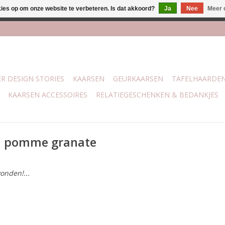
kies op om onze website te verbeteren. Is dat akkoord?
Ja
Nee
Meer 
j Trotz Woon & Cadeau | Belvederelaan 107 Zwolle | boven de 70 
R DESIGN STORIES
KAARSEN
GEURKAARSEN
TAFELHAARDE
KAARSEN ACCESSOIRES
RELATIEGESCHENKEN & BEDANKJES
n pomme granate
onden!...