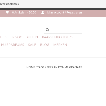
over cookies »
euro geen verzendkosten
0 Artikelen - €0,00
Mijn account / Registreren
N
SFEER VOOR BUITEN
KAARSENHOUDERS
HUISPARFUMS
SALE
BLOG
MERKEN
HOME
/
TAGS
/
PERSIAN POMME GRANATE