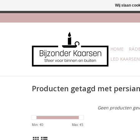
Wij slaan coo
Afhalen is mogelijk bi
HOME
RÄDE
LED KAARSEN
Producten getagd met persia
Geen producten gev
Min: €
0
Max: €
5