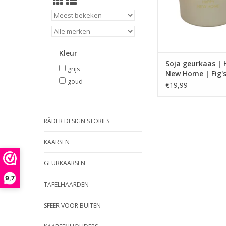
Brandduur: 75 
TOEVOEGEN AAN WI
Kleur
Soja geurkaas |
grijs
New Home | Fig's
goud
| My Flame
€19,99
RÄDER DESIGN STORIES
KAARSEN
GEURKAARSEN
9,7
TAFELHAARDEN
SFEER VOOR BUITEN