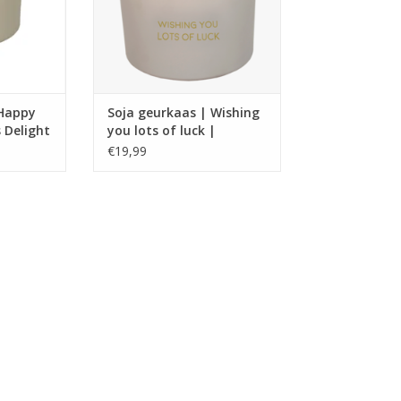
cadeau om iemand geluk te
uur.
wensen.
NKELWAGEN
TOEVOEGEN AAN WINKELWAGEN
 Happy
Soja geurkaas | Wishing
 Delight
you lots of luck |
Amber's Secret | My
€19,99
Flame