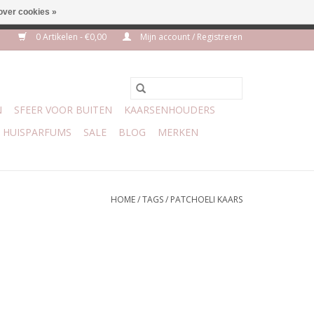
over cookies »
m 3 aug VAKANTIE
0 Artikelen - €0,00
Mijn account / Registreren
N
SFEER VOOR BUITEN
KAARSENHOUDERS
HUISPARFUMS
SALE
BLOG
MERKEN
HOME
/
TAGS
/
PATCHOELI KAARS