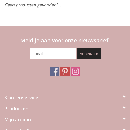
Geen producten gevonden!...
LED Kaarsen
Kaarsen accessoires
Meld je aan voor onze nieuwsbrief:
Relatiegeschenken & Bedankjes
ABONNEER
Huisparfums
Sale
Blog
Klantenservice
Producten
Merken
Mijn account