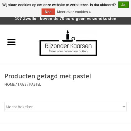
Wij slaan cookies op om onze website te verbeteren. Is dat akkoord?
Ja
Afhalen is mogelijk bij Trotz Woon & Cadeau | Belvederelaan
Nee
Meer over cookies »
0 Artikelen - €0,00
107 Zwolle | boven de 70 euro geen verzendkosten
Home
Räder Design Stories
Kaarsen
Producten getagd met pastel
Geurkaarsen
HOME
/
TAGS
/
PASTEL
Tafelhaarden
Sfeer voor Buiten
Kaarsenhouders