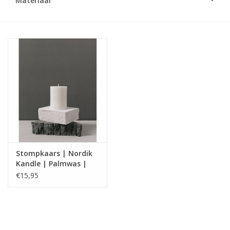
Materiaal
LED Kaarsen
Kaarsen accessoires
Relatiegeschenken & Bedankjes
Huisparfums
Sale
Stompkaars | Nordik
Kandle | Palmwas |
Blog
Svaneke
€15,95
Merken