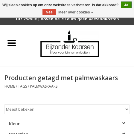
Wij slaan cookies op om onze website te verbeteren. Is dat akkoord?
Ja
Afhalen is mogelijk bij Trotz Woon & Cadeau | Belvederelaan
Nee
Meer over cookies »
0 Artikelen - €0,00
107 Zwolle | boven de 70 euro geen verzendkosten
Home
Räder Design Stories
Kaarsen
Producten getagd met palmwaskaars
Geurkaarsen
HOME
/
TAGS
/
PALMWASKAARS
Tafelhaarden
Sfeer voor Buiten
Kleur
Kaarsenhouders