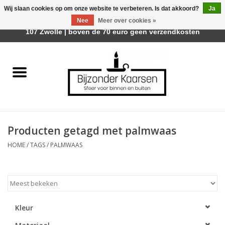
Wij slaan cookies op om onze website te verbeteren. Is dat akkoord?
Ja
Afhalen is mogelijk bij Trotz Woon & Cadeau | Belvederelaan
Nee
Meer over cookies »
0 Artikelen - €0,00
107 Zwolle | boven de 70 euro geen verzendkosten
Home
Räder Design Stories
Kaarsen
Producten getagd met palmwaas
Geurkaarsen
HOME
/
TAGS
/
PALMWAAS
Tafelhaarden
Sfeer voor Buiten
Kleur
Kaarsenhouders