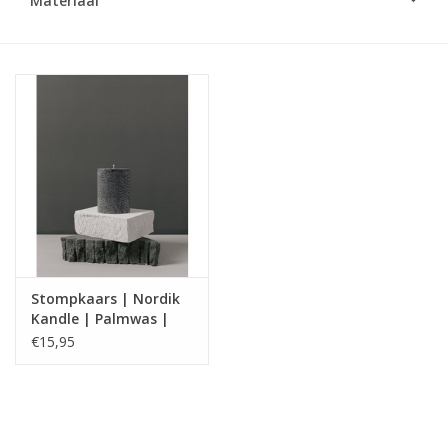
Materiaal
LED Kaarsen
Kaarsen accessoires
Relatiegeschenken & Bedankjes
Huisparfums
Sale
Stompkaars | Nordik
Kandle | Palmwas |
Blog
Saltum
€15,95
Merken