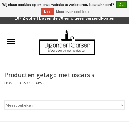
Wij slaan cookies op om onze website te verbeteren. Is dat akkoord?
Ja
Afhalen is mogelijk bij Trotz Woon & Cadeau | Belvederelaan
Nee
Meer over cookies »
0 Artikelen - €0,00
107 Zwolle | boven de 70 euro geen verzendkosten
Home
Räder Design Stories
Kaarsen
Producten getagd met oscars s
Geurkaarsen
HOME
/
TAGS
/
OSCARS S
Tafelhaarden
Sfeer voor Buiten
Kaarsenhouders