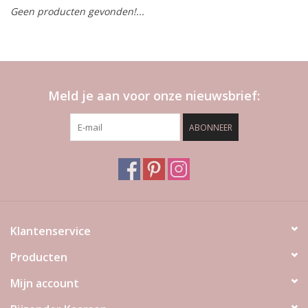
Geen producten gevonden!...
LED Kaarsen
Kaarsen accessoires
Meld je aan voor onze nieuwsbrief:
Relatiegeschenken & Bedankjes
ABONNEER
Huisparfums
Sale
Blog
Klantenservice
Producten
Merken
Mijn account