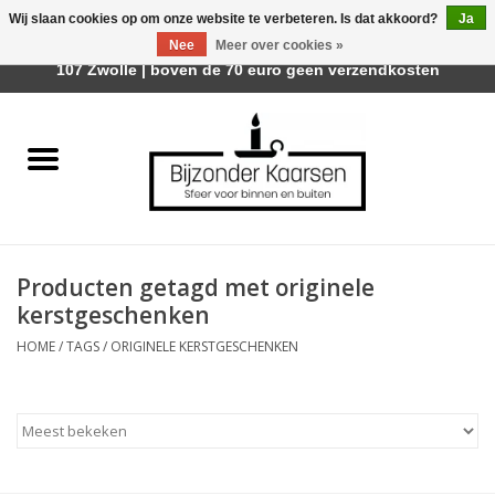
Wij slaan cookies op om onze website te verbeteren. Is dat akkoord?
Ja
Afhalen is mogelijk bij Trotz Woon & Cadeau | Belvederelaan
Nee
Meer over cookies »
0 Artikelen - €0,00
107 Zwolle | boven de 70 euro geen verzendkosten
Home
Räder Design Stories
Kaarsen
Producten getagd met originele
Geurkaarsen
kerstgeschenken
HOME
/
TAGS
/
ORIGINELE KERSTGESCHENKEN
Tafelhaarden
Sfeer voor Buiten
Kaarsenhouders