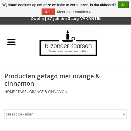
Wij slaan cookies op om onze website te verbeteren. Is dat akkoord?
Ja
Afhalen is mogelijk bij mijn winkel Trotz | Belvederelaan 107
Nee
Meer over cookies »
0 Artikelen - €0,00
Zwolle | 27 juli t/m 3 aug VAKANTIE
Home
Räder Design Stories
Kaarsen
Producten getagd met orange &
Geurkaarsen
cinnamon
HOME
/
TAGS
/
ORANGE & CINNAMON
Tafelhaarden
Sfeer voor Buiten
Kaarsenhouders