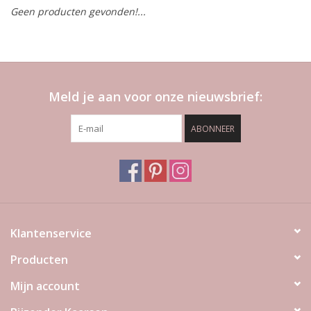
Geen producten gevonden!...
LED Kaarsen
Kaarsen accessoires
Meld je aan voor onze nieuwsbrief:
Relatiegeschenken & Bedankjes
ABONNEER
Huisparfums
Sale
Blog
Klantenservice
Producten
Merken
Mijn account