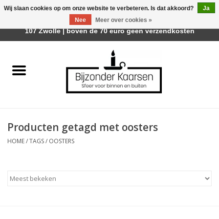
Wij slaan cookies op om onze website te verbeteren. Is dat akkoord?
Ja
Afhalen is mogelijk bij Trotz Woon & Cadeau | Belvederelaan
Nee
Meer over cookies »
0 Artikelen - €0,00
107 Zwolle | boven de 70 euro geen verzendkosten
Home
Räder Design Stories
Kaarsen
Producten getagd met oosters
Geurkaarsen
HOME
/
TAGS
/
OOSTERS
Tafelhaarden
Sfeer voor Buiten
Kaarsenhouders