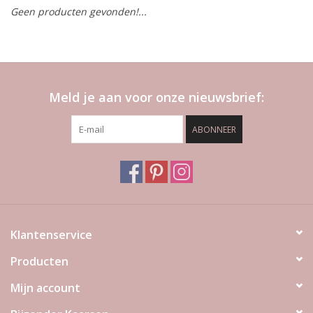
Geen producten gevonden!...
LED Kaarsen
Kaarsen accessoires
Meld je aan voor onze nieuwsbrief:
Relatiegeschenken & Bedankjes
ABONNEER
Huisparfums
Sale
Blog
Klantenservice
Producten
Merken
Mijn account