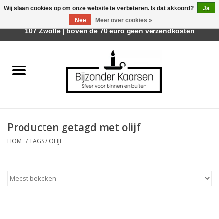
Wij slaan cookies op om onze website te verbeteren. Is dat akkoord?
Ja
Afhalen is mogelijk bij Trotz Woon & Cadeau | Belvederelaan
Nee
Meer over cookies »
0 Artikelen - €0,00
107 Zwolle | boven de 70 euro geen verzendkosten
Home
Räder Design Stories
Kaarsen
Producten getagd met olijf
Geurkaarsen
HOME
/
TAGS
/
OLIJF
Tafelhaarden
Sfeer voor Buiten
Kaarsenhouders