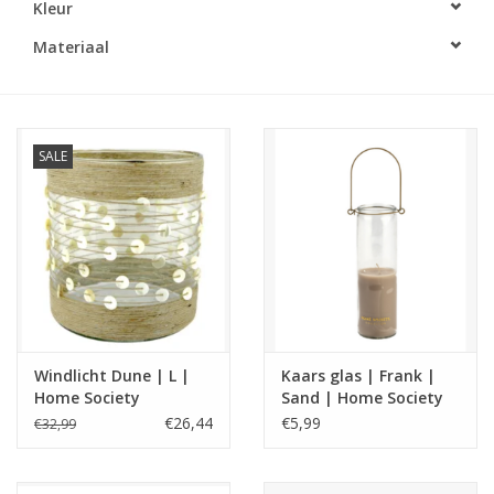
Kleur
LED Kaarsen
Materiaal
Kaarsen accessoires
SALE
Relatiegeschenken & Bedankjes
Huisparfums
Sale
Blog
Windlicht Dune | L |
Kaars glas | Frank |
Home Society
Sand | Home Society
Merken
€26,44
€5,99
€32,99