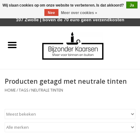
Wij slaan cookies op om onze website te verbeteren. Is dat akkoord?
Ja
Afhalen is mogelijk bij Trotz Woon & Cadeau | Belvederelaan
Nee
Meer over cookies »
0 Artikelen - €0,00
107 Zwolle | boven de 70 euro geen verzendkosten
Home
Räder Design Stories
Kaarsen
Producten getagd met neutrale tinten
Geurkaarsen
HOME
/
TAGS
/
NEUTRALE TINTEN
Tafelhaarden
Sfeer voor Buiten
Kaarsenhouders