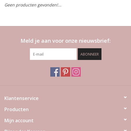
Geen producten gevonden!...
LED Kaarsen
Kaarsen accessoires
Meld je aan voor onze nieuwsbrief:
Relatiegeschenken & Bedankjes
ABONNEER
Huisparfums
Sale
Blog
Klantenservice
Producten
Merken
Mijn account