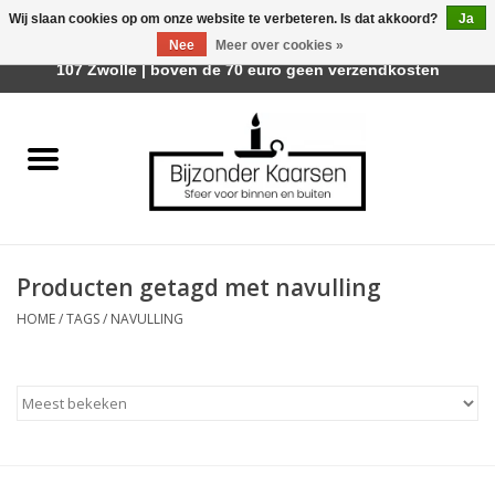
Wij slaan cookies op om onze website te verbeteren. Is dat akkoord?
Ja
Afhalen is mogelijk bij Trotz Woon & Cadeau | Belvederelaan
Nee
Meer over cookies »
0 Artikelen - €0,00
107 Zwolle | boven de 70 euro geen verzendkosten
Home
Räder Design Stories
Kaarsen
Producten getagd met navulling
Geurkaarsen
HOME
/
TAGS
/
NAVULLING
Tafelhaarden
Sfeer voor Buiten
Kaarsenhouders