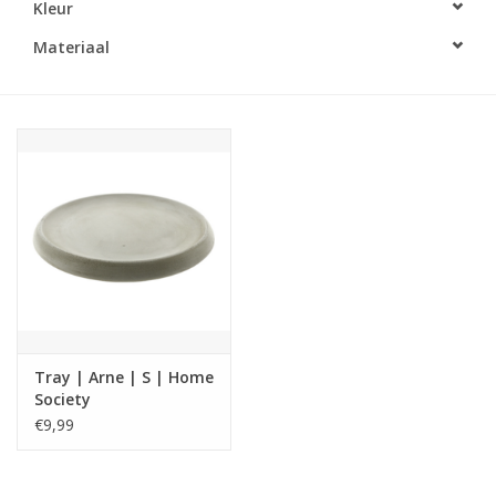
Kleur
LED Kaarsen
Materiaal
Kaarsen accessoires
Relatiegeschenken & Bedankjes
Huisparfums
Sale
Blog
Tray | Arne | S | Home
Society
Merken
€9,99