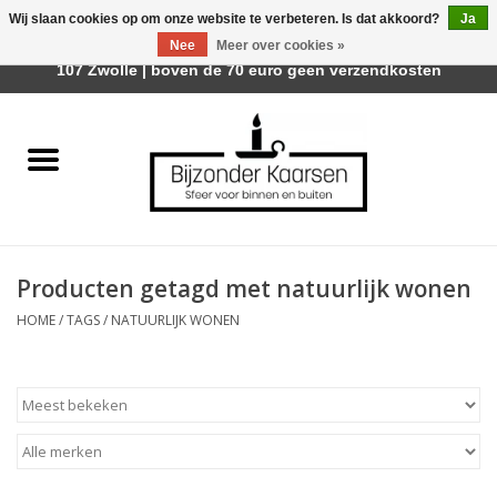
Wij slaan cookies op om onze website te verbeteren. Is dat akkoord?
Ja
Afhalen is mogelijk bij Trotz Woon & Cadeau | Belvederelaan
Nee
Meer over cookies »
0 Artikelen - €0,00
107 Zwolle | boven de 70 euro geen verzendkosten
Home
Räder Design Stories
Kaarsen
Producten getagd met natuurlijk wonen
Geurkaarsen
HOME
/
TAGS
/
NATUURLIJK WONEN
Tafelhaarden
Sfeer voor Buiten
Kaarsenhouders