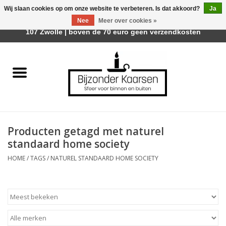
Wij slaan cookies op om onze website te verbeteren. Is dat akkoord?
Ja
Afhalen is mogelijk bij Trotz Woon & Cadeau | Belvederelaan
Nee
Meer over cookies »
0 Artikelen - €0,00
107 Zwolle | boven de 70 euro geen verzendkosten
Home
Räder Design Stories
Kaarsen
Producten getagd met naturel
Geurkaarsen
standaard home society
HOME
/
TAGS
/
NATUREL STANDAARD HOME SOCIETY
Tafelhaarden
Sfeer voor Buiten
Kaarsenhouders