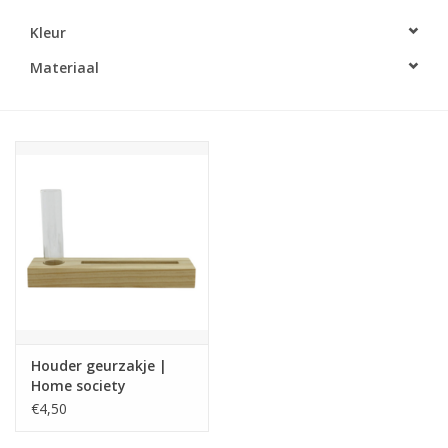
Kleur
LED Kaarsen
Materiaal
Kaarsen accessoires
Relatiegeschenken & Bedankjes
Huisparfums
Sale
Blog
Houder geurzakje |
Merken
Home society
€4,50