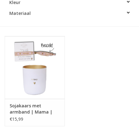
Kleur
LED Kaarsen
Materiaal
Kaarsen accessoires
Relatiegeschenken & Bedankjes
Huisparfums
Sale
Blog
Sojakaars met
armband | Mama |
Merken
My Flame
€15,99