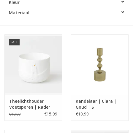
Kleur
LED Kaarsen
Materiaal
Kaarsen accessoires
SALE
Relatiegeschenken & Bedankjes
Huisparfums
Sale
Blog
Theelichthouder |
Kandelaar | Clara |
Voetsporen | Rader
Goud | S
Merken
€15,99
€10,99
€19,99