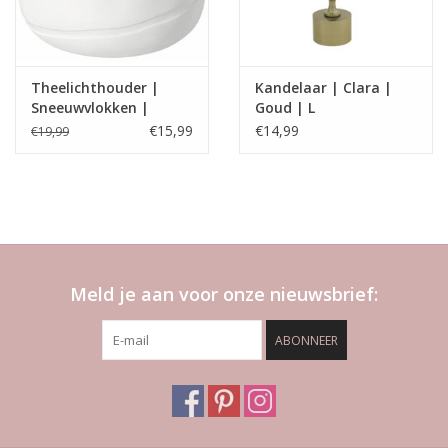
Theelichthouder |
Kandelaar | Clara |
Sneeuwvlokken |
Goud | L
Rader
€15,99
€14,99
€19,99
Meld je aan voor onze nieuwsbrief:
ABONNEER