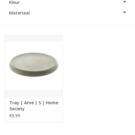
Kleur
LED Kaarsen
Materiaal
Kaarsen accessoires
Relatiegeschenken & Bedankjes
Huisparfums
Sale
Blog
Tray | Arne | S | Home
Society
Merken
€9,99