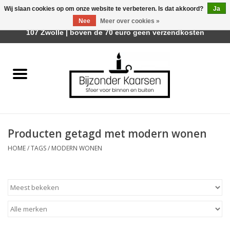
Wij slaan cookies op om onze website te verbeteren. Is dat akkoord?
Ja
Afhalen is mogelijk bij Trotz Woon & Cadeau | Belvederelaan
Nee
Meer over cookies »
0 Artikelen - €0,00
107 Zwolle | boven de 70 euro geen verzendkosten
Home
Räder Design Stories
Kaarsen
Producten getagd met modern wonen
Geurkaarsen
HOME
/
TAGS
/
MODERN WONEN
Tafelhaarden
Sfeer voor Buiten
Kaarsenhouders