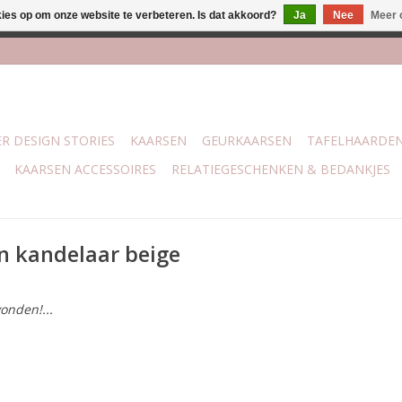
kies op om onze website te verbeteren. Is dat akkoord?
Ja
Nee
Meer 
lijk bij mijn winkel Trotz | Belvederelaan 107 Zwolle | 27 juli t/
R DESIGN STORIES
KAARSEN
GEURKAARSEN
TAFELHAARDE
KAARSEN ACCESSOIRES
RELATIEGESCHENKEN & BEDANKJES
n kandelaar beige
onden!...