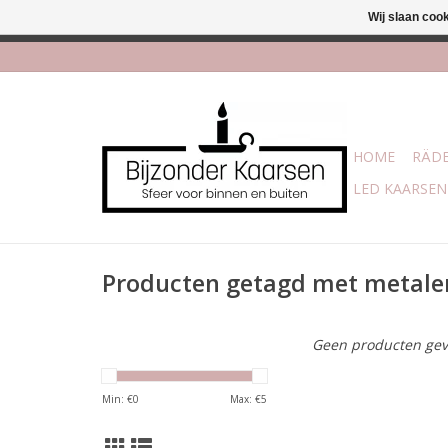
Wij slaan coo
Afhalen is moge
HOME
RÄDE
LED KAARSEN
Producten getagd met metale
Geen producten gev
Min: €
0
Max: €
5