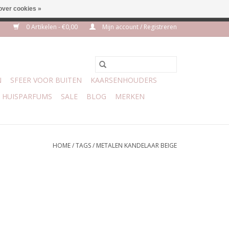
over cookies »
m 3 aug VAKANTIE
0 Artikelen - €0,00
Mijn account / Registreren
N
SFEER VOOR BUITEN
KAARSENHOUDERS
HUISPARFUMS
SALE
BLOG
MERKEN
HOME
/
TAGS
/
METALEN KANDELAAR BEIGE