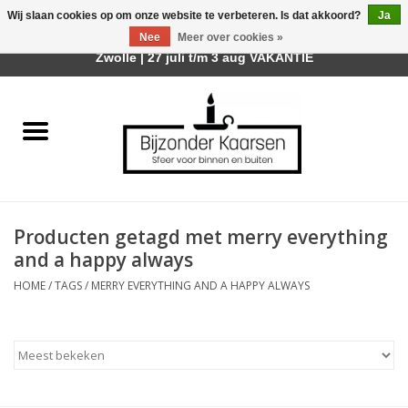
Wij slaan cookies op om onze website te verbeteren. Is dat akkoord?
Ja
Afhalen is mogelijk bij mijn winkel Trotz | Belvederelaan 107
Nee
Meer over cookies »
0 Artikelen - €0,00
Zwolle | 27 juli t/m 3 aug VAKANTIE
Home
Räder Design Stories
Kaarsen
Producten getagd met merry everything
Geurkaarsen
and a happy always
HOME
/
TAGS
/
MERRY EVERYTHING AND A HAPPY ALWAYS
Tafelhaarden
Sfeer voor Buiten
Kaarsenhouders