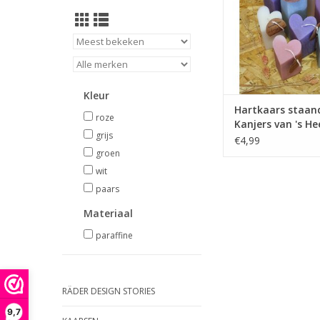
Heerenloo, mensen
beperking.
Kleur
Hartkaars staand
roze
Kanjers van 's H
grijs
€4,99
groen
wit
paars
Materiaal
paraffine
RÄDER DESIGN STORIES
9,7