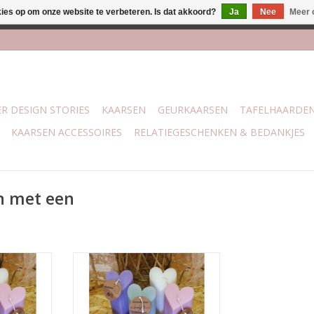
kies op om onze website te verbeteren. Is dat akkoord?
Ja
Nee
Meer 
lijk bij mijn winkel Trotz | Belvederelaan 107 Zwolle | 27 juli t/
R DESIGN STORIES
KAARSEN
GEURKAARSEN
TAFELHAARDE
KAARSEN ACCESSOIRES
RELATIEGESCHENKEN & BEDANKJES
n met een
in de vorm
Handgemaakte kaars in de vorm
n rustieke
van een hart met een rustieke
htelijke
uitstraling. Ambachtelijke
ers van 's
gemaakt door de Kanjers van 's