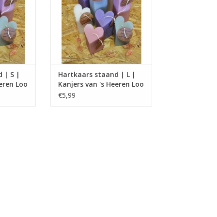
 met een
Heerenloo, mensen met een
beperking.
TOEVOEGEN AAN WINKELWAGEN
 | S |
Hartkaars staand | L |
eeren Loo
Kanjers van 's Heeren Loo
€5,99