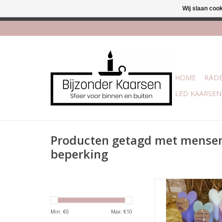
Wij slaan coo
Afhalen is moge
HOME
RÄDE
LED KAARSEN
Producten getagd met mense
beperking
Handgemaakte kaars 
van een hart met ee
uitstraling. Ambac
Min: €
0
Max: €
10
gemaakt door de Kanj