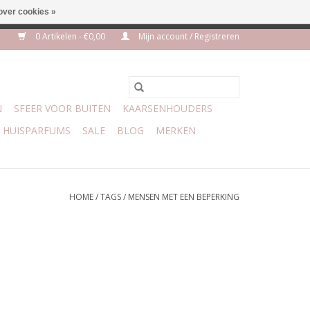
over cookies »
m 3 aug VAKANTIE
0 Artikelen - €0,00
Mijn account / Registreren
N
SFEER VOOR BUITEN
KAARSENHOUDERS
HUISPARFUMS
SALE
BLOG
MERKEN
HOME
/
TAGS
/
MENSEN MET EEN BEPERKING