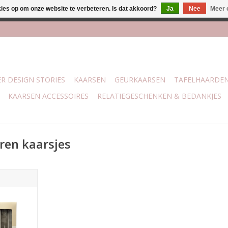
kies op om onze website te verbeteren. Is dat akkoord?
Ja
Nee
Meer 
j Trotz Woon & Cadeau | Belvederelaan 107 Zwolle | boven de 70 
R DESIGN STORIES
KAARSEN
GEURKAARSEN
TAFELHAARDE
KAARSEN ACCESSOIRES
RELATIEGESCHENKEN & BEDANKJES
en kaarsjes
met mooie
en.
4 x 2,4
NKELWAGEN