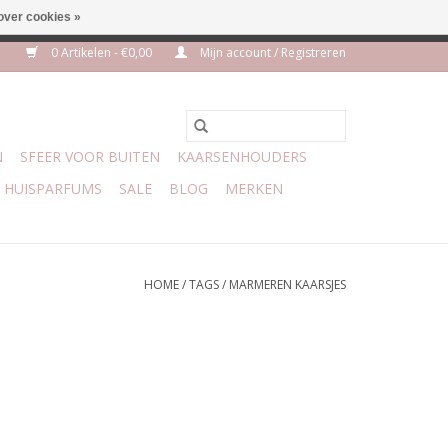
over cookies »
euro geen verzendkosten
0 Artikelen - €0,00
Mijn account / Registreren
N
SFEER VOOR BUITEN
KAARSENHOUDERS
HUISPARFUMS
SALE
BLOG
MERKEN
HOME
/
TAGS
/
MARMEREN KAARSJES