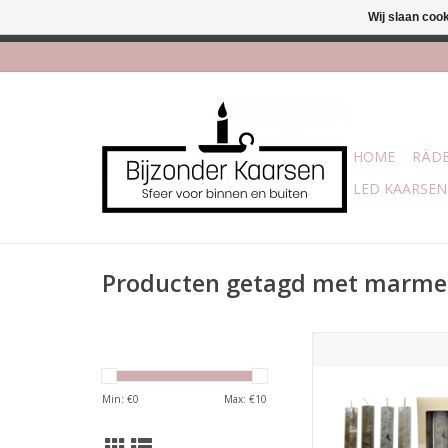
Wij slaan coo
Afhalen is mogelijk bi
HOME
RÄDE
LED KAARSEN
Producten getagd met marmer
Set van 4 kaarsen 
marmer kleur
Afmeting : 15 x 2,
Min: €
0
Max: €
10
TOEVOEGEN AAN WI