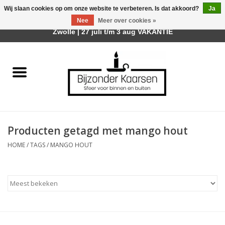
Wij slaan cookies op om onze website te verbeteren. Is dat akkoord?
Ja
Afhalen is mogelijk bij mijn winkel Trotz | Belvederelaan 107
Nee
Meer over cookies »
0 Artikelen - €0,00
Zwolle | 27 juli t/m 3 aug VAKANTIE
Home
Räder Design Stories
Kaarsen
Producten getagd met mango hout
Geurkaarsen
HOME
/
TAGS
/
MANGO HOUT
Tafelhaarden
Sfeer voor Buiten
Kaarsenhouders