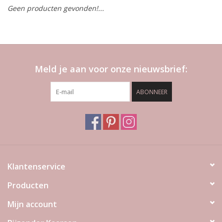
Geen producten gevonden!...
LED Kaarsen
Kaarsen accessoires
Meld je aan voor onze nieuwsbrief:
Relatiegeschenken & Bedankjes
ABONNEER
Huisparfums
Sale
Blog
Klantenservice
Producten
Merken
Mijn account