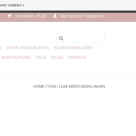
over cookies »
m 3 aug VAKANTIE
0 Artikelen - €0,00
Mijn account / Registreren
N
SFEER VOOR BUITEN
KAARSENHOUDERS
HUISPARFUMS
SALE
BLOG
MERKEN
HOME
/
TAGS
/
LUXE KERSTCADEAU KAARS