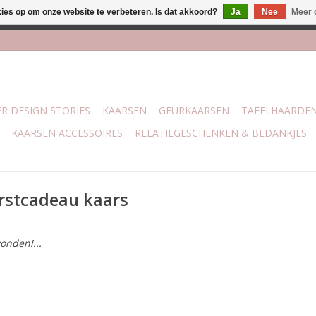
kies op om onze website te verbeteren. Is dat akkoord?
Ja
Nee
Meer 
lijk bij mijn winkel Trotz | Belvederelaan 107 Zwolle | 27 juli t/
R DESIGN STORIES
KAARSEN
GEURKAARSEN
TAFELHAARDE
KAARSEN ACCESSOIRES
RELATIEGESCHENKEN & BEDANKJES
rstcadeau kaars
onden!...