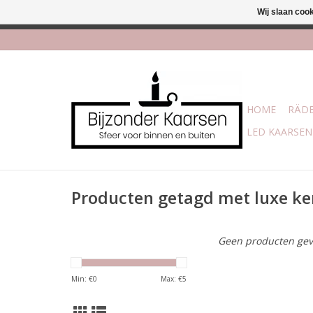
Wij slaan coo
Afhalen is moge
HOME
RÄDE
LED KAARSEN
Producten getagd met luxe ke
Geen producten gev
Min: €
0
Max: €
5