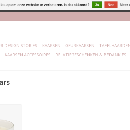
kies op om onze website te verbeteren. Is dat akkoord?
Ja
Nee
Meer 
j Trotz Woon & Cadeau | Belvederelaan 107 Zwolle | boven de 70 
R DESIGN STORIES
KAARSEN
GEURKAARSEN
TAFELHAARDE
KAARSEN ACCESSOIRES
RELATIEGESCHENKEN & BEDANKJES
ars
ars gemaakt
as. In deze
tje gemaakt
aars staat