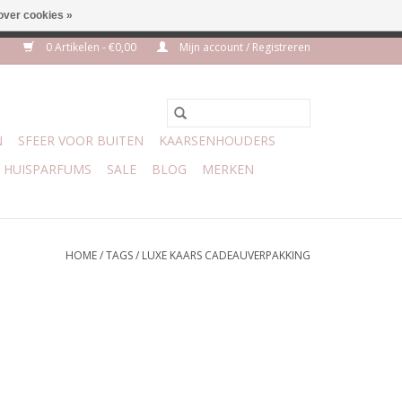
over cookies »
euro geen verzendkosten
0 Artikelen - €0,00
Mijn account / Registreren
N
SFEER VOOR BUITEN
KAARSENHOUDERS
HUISPARFUMS
SALE
BLOG
MERKEN
HOME
/
TAGS
/
LUXE KAARS CADEAUVERPAKKING