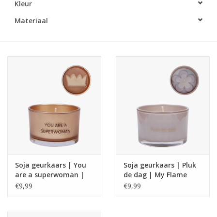
Kleur
LED Kaarsen
Materiaal
Kaarsen accessoires
Relatiegeschenken & Bedankjes
Huisparfums
Sale
Blog
Soja geurkaars | You
Soja geurkaars | Pluk
are a superwoman |
de dag | My Flame
Merken
My Flame
€9,99
€9,99