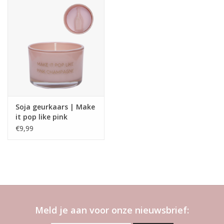
Soja geurkaars | Make
it pop like pink
champagne | Grean
€9,99
tea time
Meld je aan voor onze nieuwsbrief: