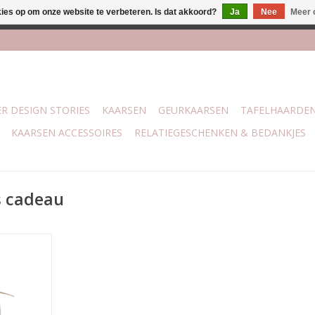
kies op om onze website te verbeteren. Is dat akkoord?
Ja
Nee
Meer 
lijk bij mijn winkel Trotz | Belvederelaan 107 Zwolle | 27 juli t/
R DESIGN STORIES
KAARSEN
GEURKAARSEN
TAFELHAARDE
KAARSEN ACCESSOIRES
RELATIEGESCHENKEN & BEDANKJES
s cadeau
t 80 witte
potje: 6 x
ers: 8 cm