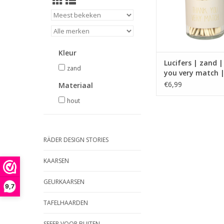
TOEVOEGEN AAN WI
Kleur
Lucifers | zand 
zand
you very match 
Flame
€6,99
Materiaal
hout
RÄDER DESIGN STORIES
KAARSEN
GEURKAARSEN
9,7
TAFELHAARDEN
SFEER VOOR BUITEN