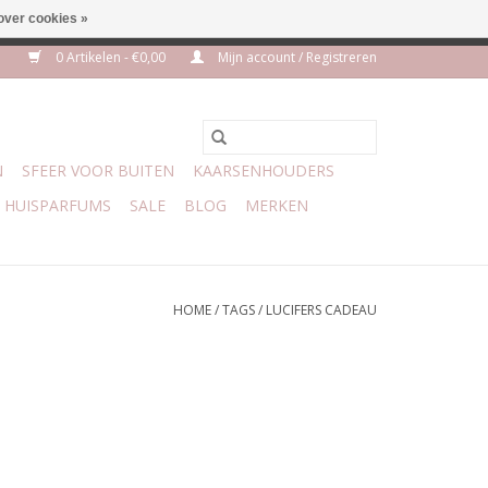
over cookies »
m 3 aug VAKANTIE
0 Artikelen - €0,00
Mijn account / Registreren
N
SFEER VOOR BUITEN
KAARSENHOUDERS
HUISPARFUMS
SALE
BLOG
MERKEN
HOME
/
TAGS
/
LUCIFERS CADEAU