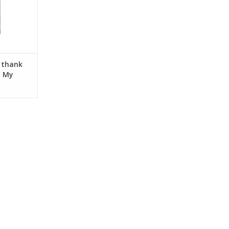
NKELWAGEN
| thank
| My