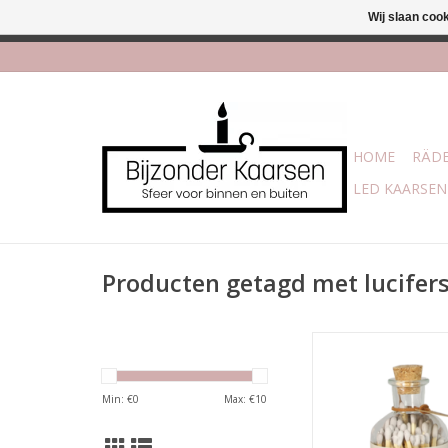
Wij slaan coo
Afhalen is moge
HOME
RÄDE
LED KAARSEN
Producten getagd met lucifer
Een glazen potje me
lucifers.
Afmetingen van het 
Min: €
0
Max: €
10
10,5 cm
Lengte van de lucif