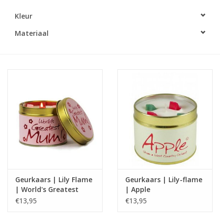
Kleur
LED Kaarsen
Materiaal
Kaarsen accessoires
Relatiegeschenken & Bedankjes
Huisparfums
Sale
Blog
Geurkaars | Lily Flame
Geurkaars | Lily-flame
Merken
| World's Greatest
| Apple
Mum
€13,95
€13,95