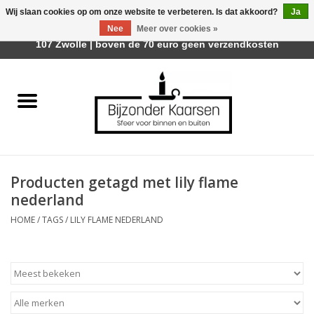
Wij slaan cookies op om onze website te verbeteren. Is dat akkoord?
Ja
Afhalen is mogelijk bij Trotz Woon & Cadeau | Belvederelaan
Nee
Meer over cookies »
0 Artikelen - €0,00
107 Zwolle | boven de 70 euro geen verzendkosten
Home
Räder Design Stories
Kaarsen
Producten getagd met lily flame
Geurkaarsen
nederland
HOME
/
TAGS
/
LILY FLAME NEDERLAND
Tafelhaarden
Sfeer voor Buiten
Kaarsenhouders