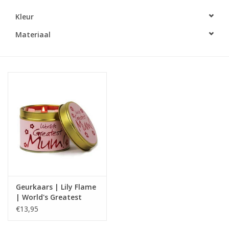
Kleur
LED Kaarsen
Materiaal
Kaarsen accessoires
Relatiegeschenken & Bedankjes
Huisparfums
Sale
Blog
Geurkaars | Lily Flame
Merken
| World's Greatest
Mum
€13,95