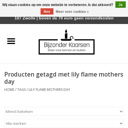
Wij slaan cookies op om onze website te verbeteren. Is dat akkoord?
Ja
Afhalen is mogelijk bij Trotz Woon & Cadeau | Belvederelaan
Nee
Meer over cookies »
0 Artikelen - €0,00
107 Zwolle | boven de 70 euro geen verzendkosten
Home
Räder Design Stories
Kaarsen
Producten getagd met lily flame mothers
Geurkaarsen
day
HOME
/
TAGS
/
LILY FLAME MOTHERS DAY
Tafelhaarden
Sfeer voor Buiten
Kaarsenhouders