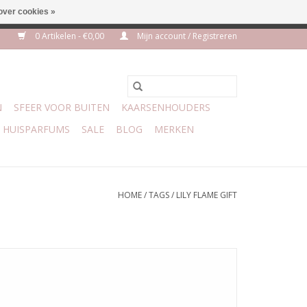
over cookies »
euro geen verzendkosten
0 Artikelen - €0,00
Mijn account / Registreren
N
SFEER VOOR BUITEN
KAARSENHOUDERS
HUISPARFUMS
SALE
BLOG
MERKEN
HOME
/
TAGS
/
LILY FLAME GIFT