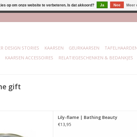
kies op om onze website te verbeteren. Is dat akkoord?
Ja
Nee
Meer 
j Trotz Woon & Cadeau | Belvederelaan 107 Zwolle | boven de 70 
R DESIGN STORIES
KAARSEN
GEURKAARSEN
TAFELHAARDE
KAARSEN ACCESSOIRES
RELATIEGESCHENKEN & BEDANKJES
e gift
dtijd 35 uur
Lily-flame | Bathing Beauty
g: 7.7 x 6.6 cm
€13,95
 AAN WINKELWAGEN