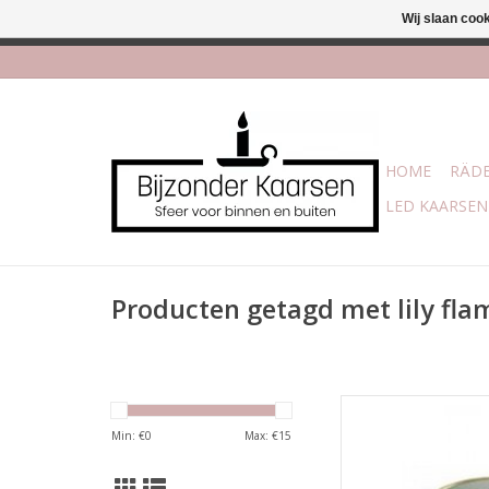
Wij slaan coo
Afhalen is mogelijk bi
HOME
RÄDE
LED KAARSEN
Producten getagd met lily flam
Bran
Afmetin
Min: €
0
Max: €
15
TOEVOEGEN