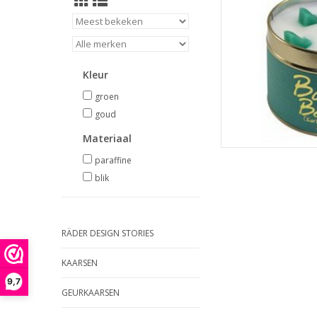
Kleur
groen
goud
Materiaal
paraffine
blik
RÄDER DESIGN STORIES
KAARSEN
9,7
GEURKAARSEN