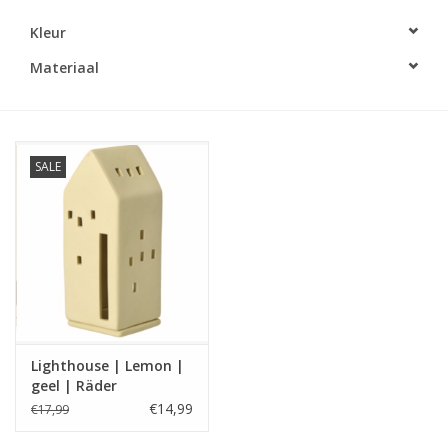
Kleur
LED Kaarsen
Materiaal
Kaarsen accessoires
Relatiegeschenken & Bedankjes
SALE
Huisparfums
Sale
Blog
Lighthouse | Lemon |
Merken
geel | Räder
€14,99
€17,99