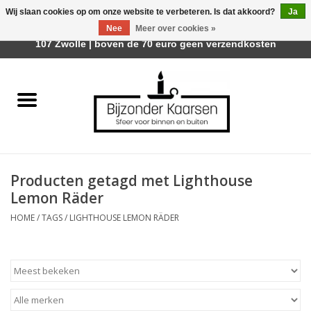
Wij slaan cookies op om onze website te verbeteren. Is dat akkoord?
Ja
Afhalen is mogelijk bij Trotz Woon & Cadeau | Belvederelaan
Nee
Meer over cookies »
0 Artikelen - €0,00
107 Zwolle | boven de 70 euro geen verzendkosten
Home
Räder Design Stories
Kaarsen
Producten getagd met Lighthouse
Geurkaarsen
Lemon Räder
HOME
/
TAGS
/
LIGHTHOUSE LEMON RÄDER
Tafelhaarden
Sfeer voor Buiten
Kaarsenhouders