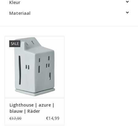
Kleur
LED Kaarsen
Materiaal
Kaarsen accessoires
SALE
Relatiegeschenken & Bedankjes
Huisparfums
Sale
Blog
Lighthouse | azure |
blauw | Räder
Merken
€14,99
€17,99