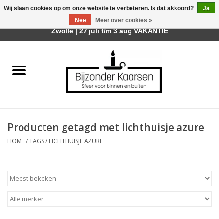
Wij slaan cookies op om onze website te verbeteren. Is dat akkoord?
Ja
Afhalen is mogelijk bij mijn winkel Trotz | Belvederelaan 107
Nee
Meer over cookies »
0 Artikelen - €0,00
Zwolle | 27 juli t/m 3 aug VAKANTIE
Home
Räder Design Stories
Kaarsen
Producten getagd met lichthuisje azure
Geurkaarsen
HOME
/
TAGS
/
LICHTHUISJE AZURE
Tafelhaarden
Sfeer voor Buiten
Kaarsenhouders