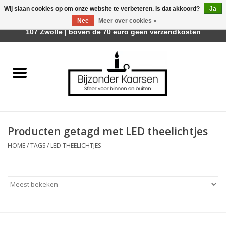
Wij slaan cookies op om onze website te verbeteren. Is dat akkoord?
Ja
Afhalen is mogelijk bij Trotz Woon & Cadeau | Belvederelaan
Nee
Meer over cookies »
0 Artikelen - €0,00
107 Zwolle | boven de 70 euro geen verzendkosten
Home
Räder Design Stories
Kaarsen
Producten getagd met LED theelichtjes
Geurkaarsen
HOME
/
TAGS
/
LED THEELICHTJES
Tafelhaarden
Sfeer voor Buiten
Kaarsenhouders