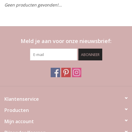
Geen producten gevonden!...
LED Kaarsen
Kaarsen accessoires
Meld je aan voor onze nieuwsbrief:
Relatiegeschenken & Bedankjes
ABONNEER
Huisparfums
Sale
Blog
Klantenservice
Producten
Merken
Mijn account