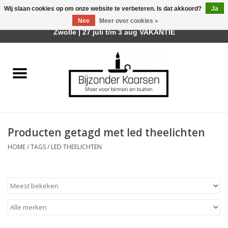
Wij slaan cookies op om onze website te verbeteren. Is dat akkoord?
Ja
Afhalen is mogelijk bij mijn winkel Trotz | Belvederelaan 107
Nee
Meer over cookies »
0 Artikelen - €0,00
Zwolle | 27 juli t/m 3 aug VAKANTIE
Home
Räder Design Stories
Kaarsen
Producten getagd met led theelichten
Geurkaarsen
HOME
/
TAGS
/
LED THEELICHTEN
Tafelhaarden
Sfeer voor Buiten
Kaarsenhouders