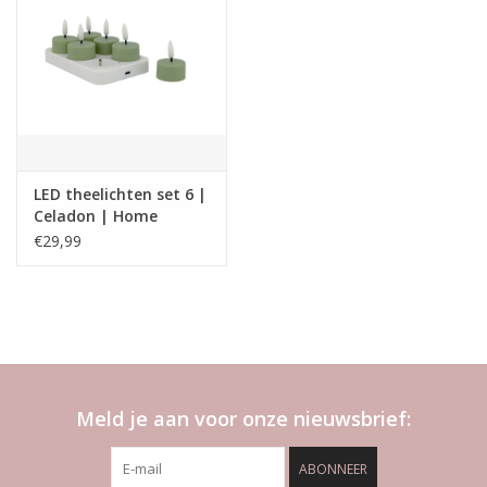
LED theelichten set 6 |
Celadon | Home
Society
€29,99
Meld je aan voor onze nieuwsbrief:
ABONNEER