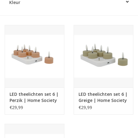
Kleur
LED Kaarsen
Kaarsen accessoires
Relatiegeschenken & Bedankjes
Huisparfums
Sale
LED theelichten set 6 |
LED theelichten set 6 |
Blog
Perzik | Home Society
Greige | Home Society
€29,99
€29,99
Merken