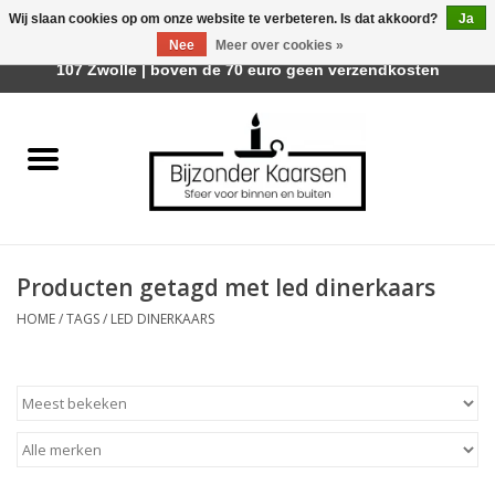
Wij slaan cookies op om onze website te verbeteren. Is dat akkoord?
Ja
Afhalen is mogelijk bij Trotz Woon & Cadeau | Belvederelaan
Nee
Meer over cookies »
0 Artikelen - €0,00
107 Zwolle | boven de 70 euro geen verzendkosten
Home
Räder Design Stories
Kaarsen
Producten getagd met led dinerkaars
Geurkaarsen
HOME
/
TAGS
/
LED DINERKAARS
Tafelhaarden
Sfeer voor Buiten
Kaarsenhouders