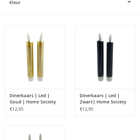
Kleur
LED Kaarsen
Kaarsen accessoires
Relatiegeschenken & Bedankjes
Huisparfums
Sale
Dinerkaars | Led |
Dinerkaars | Led |
Blog
Goud | Home Society
Zwart| Home Society
€12,95
€12,95
Merken