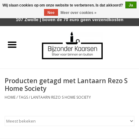
Wij slaan cookies op om onze website te verbeteren. Is dat akkoord?
Ja
Afhalen is mogelijk bij Trotz Woon & Cadeau | Belvederelaan
Nee
Meer over cookies »
0 Artikelen - €0,00
107 Zwolle | boven de 70 euro geen verzendkosten
Home
Räder Design Stories
Kaarsen
Producten getagd met Lantaarn Rezo S
Geurkaarsen
Home Society
HOME
/
TAGS
/
LANTAARN REZO S HOME SOCIETY
Tafelhaarden
Sfeer voor Buiten
Kaarsenhouders