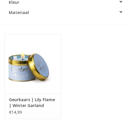
Kleur
LED Kaarsen
Materiaal
Kaarsen accessoires
Relatiegeschenken & Bedankjes
Huisparfums
Sale
Blog
Geurkaars | Lily Flame
| Winter Garland
Merken
€14,99