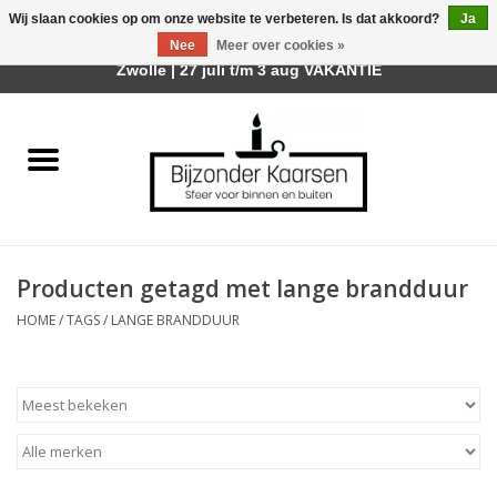
Wij slaan cookies op om onze website te verbeteren. Is dat akkoord?
Ja
Afhalen is mogelijk bij mijn winkel Trotz | Belvederelaan 107
Nee
Meer over cookies »
0 Artikelen - €0,00
Zwolle | 27 juli t/m 3 aug VAKANTIE
Home
Räder Design Stories
Kaarsen
Producten getagd met lange brandduur
Geurkaarsen
HOME
/
TAGS
/
LANGE BRANDDUUR
Tafelhaarden
Sfeer voor Buiten
Kaarsenhouders