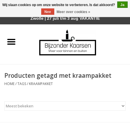
Wij slaan cookies op om onze website te verbeteren. Is dat akkoord?
Ja
Afhalen is mogelijk bij mijn winkel Trotz | Belvederelaan 107
Nee
Meer over cookies »
0 Artikelen - €0,00
Zwolle | 27 juli t/m 3 aug VAKANTIE
Home
Räder Design Stories
Kaarsen
Producten getagd met kraampakket
Geurkaarsen
HOME
/
TAGS
/
KRAAMPAKKET
Tafelhaarden
Sfeer voor Buiten
Kaarsenhouders