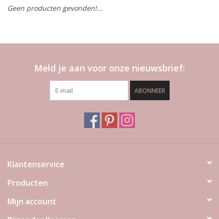
Geen producten gevonden!...
LED Kaarsen
Kaarsen accessoires
Meld je aan voor onze nieuwsbrief:
Relatiegeschenken & Bedankjes
ABONNEER
Huisparfums
Sale
Blog
Klantenservice
Producten
Merken
Mijn account