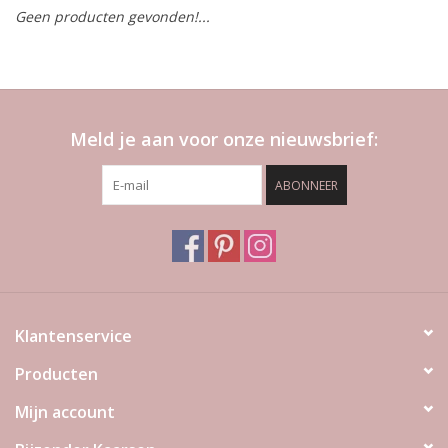
Geen producten gevonden!...
LED Kaarsen
Kaarsen accessoires
Meld je aan voor onze nieuwsbrief:
Relatiegeschenken & Bedankjes
ABONNEER
Huisparfums
Sale
Blog
Klantenservice
Producten
Merken
Mijn account