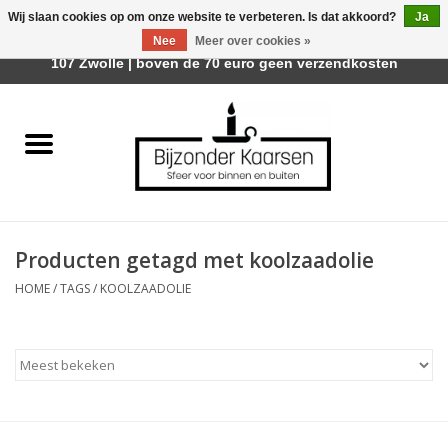
Wij slaan cookies op om onze website te verbeteren. Is dat akkoord?
Ja
Afhalen is mogelijk bij Trotz Woon & Cadeau | Belvederelaan
Nee
Meer over cookies »
0 Artikelen - €0,00
107 Zwolle | boven de 70 euro geen verzendkosten
Home
Räder Design Stories
Kaarsen
Producten getagd met koolzaadolie
Geurkaarsen
HOME
/
TAGS
/
KOOLZAADOLIE
Tafelhaarden
Sfeer voor Buiten
Kaarsenhouders