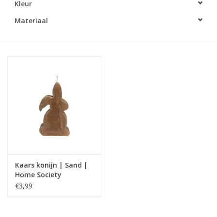
Kleur
LED Kaarsen
Materiaal
Kaarsen accessoires
Relatiegeschenken & Bedankjes
Huisparfums
Sale
Blog
Kaars konijn | Sand |
Home Society
Merken
€3,99