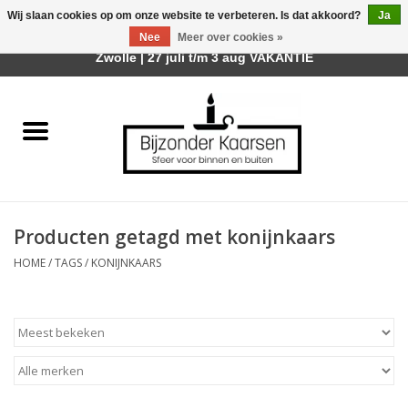
Wij slaan cookies op om onze website te verbeteren. Is dat akkoord?
Ja
Afhalen is mogelijk bij mijn winkel Trotz | Belvederelaan 107
Nee
Meer over cookies »
0 Artikelen - €0,00
Zwolle | 27 juli t/m 3 aug VAKANTIE
Home
Räder Design Stories
Kaarsen
Producten getagd met konijnkaars
Geurkaarsen
HOME
/
TAGS
/
KONIJNKAARS
Tafelhaarden
Sfeer voor Buiten
Kaarsenhouders