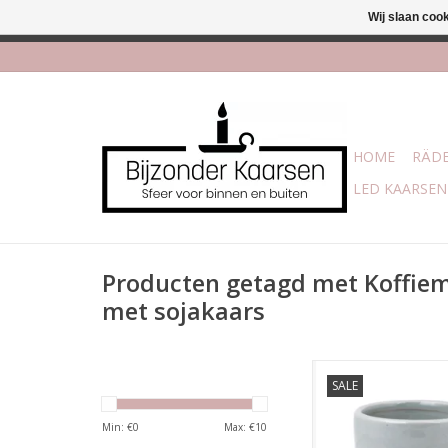
Wij slaan coo
Afhalen is mogelijk bi
HOME
RÄDE
LED KAARSEN
Producten getagd met Koffie
met sojakaars
Een heerlijke geur
SALE
sojawas in een ke
koffiemok afgewerk
Min: €
0
Max: €
10
gouden print: Than