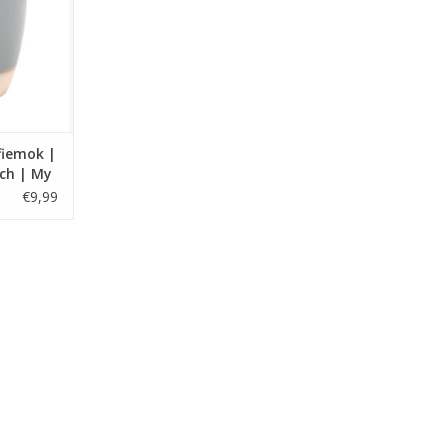
NKELWAGEN
fiemok |
ch | My
€9,99