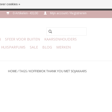
over cookies »
euro geen verzendkosten
0 Artikelen - €0,00
Mijn account / Registreren
N
SFEER VOOR BUITEN
KAARSENHOUDERS
HUISPARFUMS
SALE
BLOG
MERKEN
HOME
/
TAGS
/
KOFFIEMOK THANK YOU MET SOJAKAARS