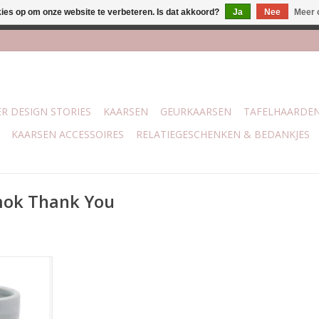
kies op om onze website te verbeteren. Is dat akkoord?
Ja
Nee
Meer 
j Trotz Woon & Cadeau | Belvederelaan 107 Zwolle | boven de 70 
R DESIGN STORIES
KAARSEN
GEURKAARSEN
TAFELHAARDE
KAARSEN ACCESSOIRES
RELATIEGESCHENKEN & BEDANKJES
mok Thank You
kaars van
ramische
t met de
k you so