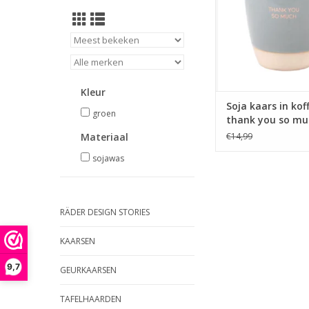
much.
TOEVOEGEN AAN WI
Kleur
Soja kaars in kof
groen
thank you so mu
flame
Materiaal
€14,99
sojawas
RÄDER DESIGN STORIES
KAARSEN
9,7
GEURKAARSEN
TAFELHAARDEN