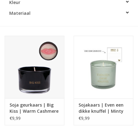
Kleur
LED Kaarsen
Materiaal
Kaarsen accessoires
Relatiegeschenken & Bedankjes
Huisparfums
Sale
Blog
Soja geurkaars | Big
Sojakaars | Even een
Kiss | Warm Cashmere
dikke knuffel | Minty
Merken
Bamboo
€9,99
€9,99