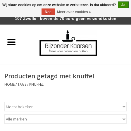
Wij slaan cookies op om onze website te verbeteren. Is dat akkoord?
Ja
Afhalen is mogelijk bij Trotz Woon & Cadeau | Belvederelaan
Nee
Meer over cookies »
0 Artikelen - €0,00
107 Zwolle | boven de 70 euro geen verzendkosten
Home
Räder Design Stories
Kaarsen
Producten getagd met knuffel
Geurkaarsen
HOME
/
TAGS
/
KNUFFEL
Tafelhaarden
Sfeer voor Buiten
Kaarsenhouders