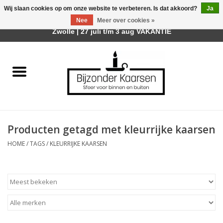
Wij slaan cookies op om onze website te verbeteren. Is dat akkoord?
Ja
Afhalen is mogelijk bij mijn winkel Trotz | Belvederelaan 107
Nee
Meer over cookies »
0 Artikelen - €0,00
Zwolle | 27 juli t/m 3 aug VAKANTIE
Home
Räder Design Stories
Kaarsen
Producten getagd met kleurrijke kaarsen
Geurkaarsen
HOME
/
TAGS
/
KLEURRIJKE KAARSEN
Tafelhaarden
Sfeer voor Buiten
Kaarsenhouders