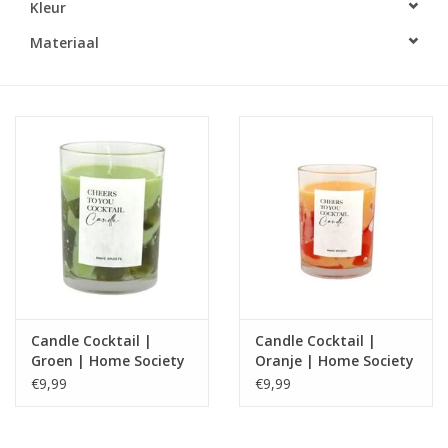
Kleur
LED Kaarsen
Materiaal
Kaarsen accessoires
Relatiegeschenken & Bedankjes
Huisparfums
Sale
Blog
Candle Cocktail |
Candle Cocktail |
Groen | Home Society
Oranje | Home Society
Merken
€9,99
€9,99