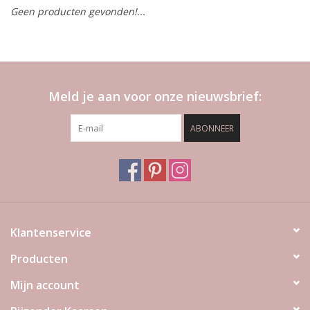
Geen producten gevonden!...
LED Kaarsen
Kaarsen accessoires
Meld je aan voor onze nieuwsbrief:
Relatiegeschenken & Bedankjes
ABONNEER
Huisparfums
Sale
Blog
Klantenservice
Producten
Merken
Mijn account