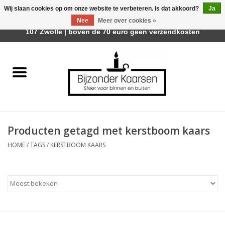
Wij slaan cookies op om onze website te verbeteren. Is dat akkoord?
Ja
Afhalen is mogelijk bij Trotz Woon & Cadeau | Belvederelaan
Nee
Meer over cookies »
0 Artikelen - €0,00
107 Zwolle | boven de 70 euro geen verzendkosten
Home
Räder Design Stories
Kaarsen
Producten getagd met kerstboom kaars
Geurkaarsen
HOME
/
TAGS
/
KERSTBOOM KAARS
Tafelhaarden
Sfeer voor Buiten
Kaarsenhouders