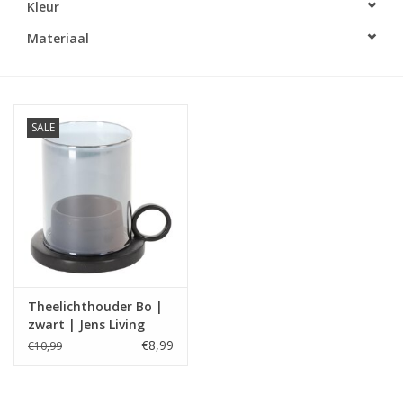
Kleur
LED Kaarsen
Materiaal
Kaarsen accessoires
SALE
Relatiegeschenken & Bedankjes
Huisparfums
Sale
Blog
Theelichthouder Bo |
zwart | Jens Living
Merken
€8,99
€10,99