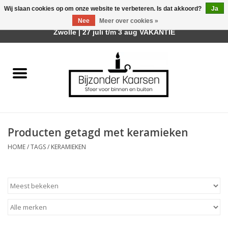
Wij slaan cookies op om onze website te verbeteren. Is dat akkoord?
Ja
Afhalen is mogelijk bij mijn winkel Trotz | Belvederelaan 107
Nee
Meer over cookies »
0 Artikelen - €0,00
Zwolle | 27 juli t/m 3 aug VAKANTIE
Home
Räder Design Stories
Kaarsen
Producten getagd met keramieken
Geurkaarsen
HOME
/
TAGS
/
KERAMIEKEN
Tafelhaarden
Sfeer voor Buiten
Kaarsenhouders