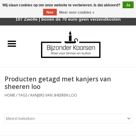
Wij slaan cookies op om onze website te verbeteren. Is dat akkoord?
Ja
Afhalen is mogelijk bij Trotz Woon & Cadeau | Belvederelaan
Nee
Meer over cookies »
0 Artikelen - €0,00
107 Zwolle | boven de 70 euro geen verzendkosten
Home
Räder Design Stories
Kaarsen
Producten getagd met kanjers van
Geurkaarsen
sheeren loo
HOME
/
TAGS
/
KANJERS VAN SHEEREN LOO
Tafelhaarden
Sfeer voor Buiten
Kaarsenhouders