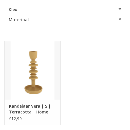
Kleur
LED Kaarsen
Materiaal
Kaarsen accessoires
Relatiegeschenken & Bedankjes
Huisparfums
Sale
Blog
Kandelaar Vera | S |
Merken
Terracotta | Home
Society
€12,99