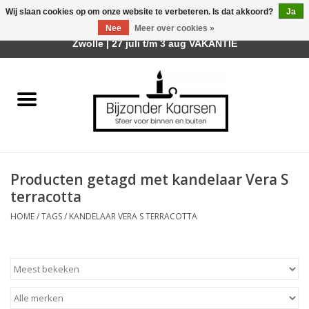
Wij slaan cookies op om onze website te verbeteren. Is dat akkoord?
Ja
Afhalen is mogelijk bij mijn winkel Trotz | Belvederelaan 107
Nee
Meer over cookies »
0 Artikelen - €0,00
Zwolle | 27 juli t/m 3 aug VAKANTIE
Home
Räder Design Stories
Kaarsen
Producten getagd met kandelaar Vera S
Geurkaarsen
terracotta
HOME
/
TAGS
/
KANDELAAR VERA S TERRACOTTA
Tafelhaarden
Sfeer voor Buiten
Kaarsenhouders