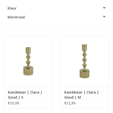
Kleur
LED Kaarsen
Materiaal
Kaarsen accessoires
Relatiegeschenken & Bedankjes
Huisparfums
Sale
Blog
Kandelaar | Clara |
Kandelaar | Clara |
Merken
Goud | S
Goud | M
€10,99
€12,99