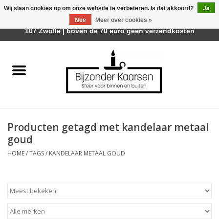
Wij slaan cookies op om onze website te verbeteren. Is dat akkoord?
Ja
Afhalen is mogelijk bij Trotz Woon & Cadeau | Belvederelaan
Nee
Meer over cookies »
0 Artikelen - €0,00
107 Zwolle | boven de 70 euro geen verzendkosten
Home
Räder Design Stories
Kaarsen
Producten getagd met kandelaar metaal
Geurkaarsen
goud
HOME
/
TAGS
/
KANDELAAR METAAL GOUD
Tafelhaarden
Sfeer voor Buiten
Kaarsenhouders