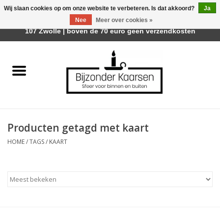
Wij slaan cookies op om onze website te verbeteren. Is dat akkoord?
Ja
Afhalen is mogelijk bij Trotz Woon & Cadeau | Belvederelaan
Nee
Meer over cookies »
0 Artikelen - €0,00
107 Zwolle | boven de 70 euro geen verzendkosten
Home
Räder Design Stories
Kaarsen
Producten getagd met kaart
Geurkaarsen
HOME
/
TAGS
/
KAART
Tafelhaarden
Sfeer voor Buiten
Kaarsenhouders