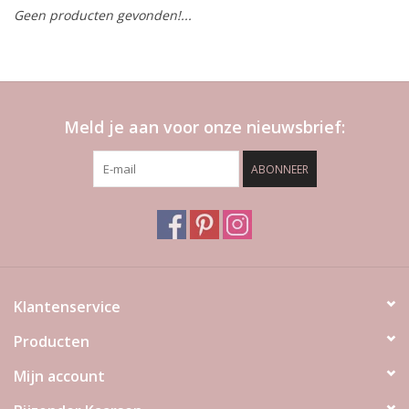
Geen producten gevonden!...
LED Kaarsen
Kaarsen accessoires
Meld je aan voor onze nieuwsbrief:
Relatiegeschenken & Bedankjes
ABONNEER
Huisparfums
Sale
Blog
Klantenservice
Producten
Merken
Mijn account